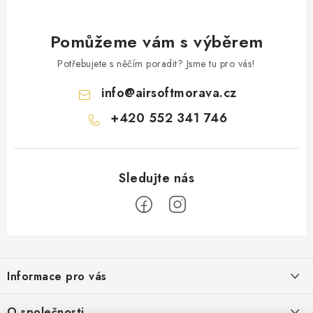
Pomůžeme vám s výběrem
Potřebujete s něčím poradit? Jsme tu pro vás!
info
@
airsoftmorava.cz
+420 552 341 746
Z
á
Informace pro vás
p
a
Obchodní podmínky
O společnosti