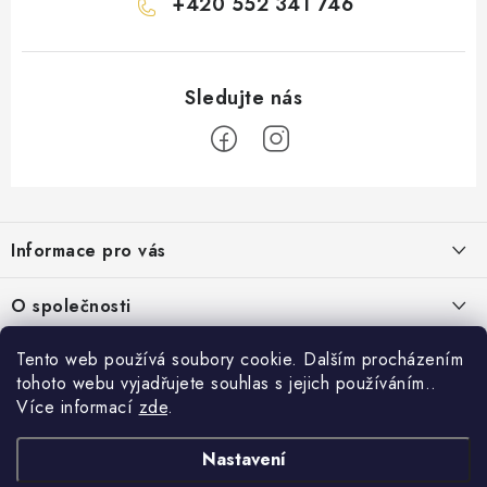
+420 552 341 746
Z
á
Informace pro vás
p
a
Obchodní podmínky
O společnosti
t
Podmínky ochrany osobních údajů
í
O nás
Tento web používá soubory cookie. Dalším procházením
AirsoftMorava.cz
Reklamace
tohoto webu vyjadřujete souhlas s jejich používáním..
Kontakt
AirsoftMorava s.r.o.
Více informací
zde
.
Nákupní košík
Vrácení zboží
T. G. Masaryka 463
73801 Frýdek-Místek
Doprava a platba
Nastavení
0
KS /
0 KČ