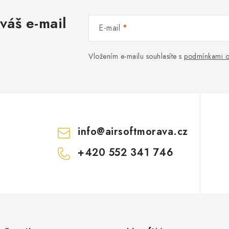
váš e-mail
E-mail
Vložením e-mailu souhlasíte s
podmínkami o
info
@
airsoftmorava.cz
+420 552 341 746