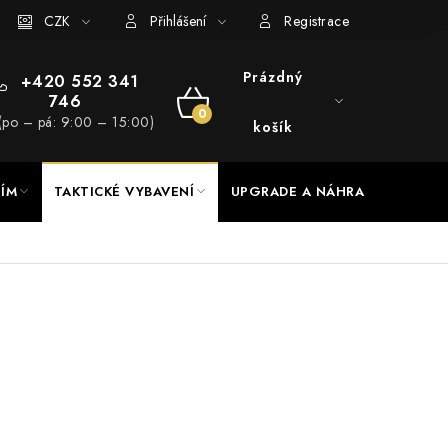
RADE a servis
CZK
Hodnocení obchodu
Přihlášení
Registrace
Prázdný
+420 552 341
746
NÁKUPNÍ
(po – pá: 9:00 – 15:00)
košík
KOŠÍK
NÍM
TAKTICKÉ VYBAVENÍ
UPGRADE A NÁHRADNÍ DÍLY