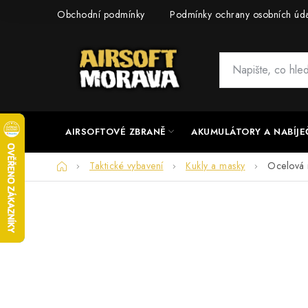
Přejít
Obchodní podmínky
Podmínky ochrany osobních úd
na
obsah
AIRSOFTOVÉ ZBRANĚ
AKUMULÁTORY A NABÍJE
Domů
Taktické vybavení
Kukly a masky
Ocelová 