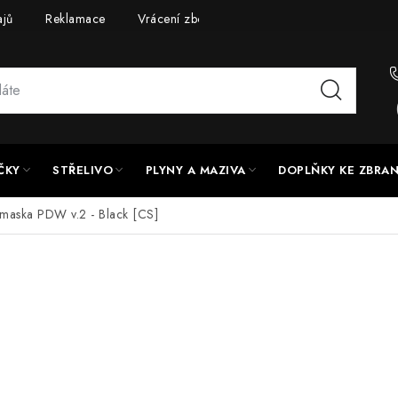
ajů
Reklamace
Vrácení zboží
Doprava a platba
UPG
ČKY
STŘELIVO
PLYNY A MAZIVA
DOPLŇKY KE ZBRA
maska PDW v.2 - Black [CS]