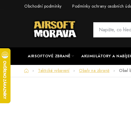
Přejít
Obchodní podmínky
Podmínky ochrany osobních úd
na
obsah
AIRSOFTOVÉ ZBRANĚ
AKUMULÁTORY A NABÍJE
Domů
Taktické vybavení
Obaly na zbraně
Obal b