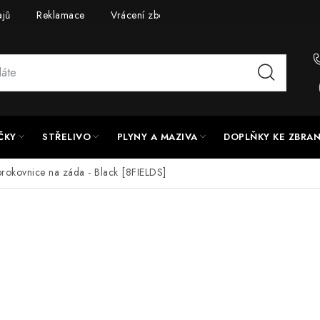
ajů
Reklamace
Vrácení zboží
Doprava a platba
UPG
ČKY
STŘELIVO
PLYNY A MAZIVA
DOPLŇKY KE ZBRA
rokovnice na záda - Black [8FIELDS]