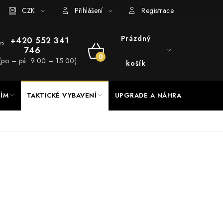
RADE a servis
CZK
Hodnocení obchodu
Přihlášení
Registrace
Prázdný
+420 552 341
746
NÁKUPNÍ
(po – pá: 9:00 – 15:00)
košík
KOŠÍK
NÍM
TAKTICKÉ VYBAVENÍ
UPGRADE A NÁHRADNÍ DÍLY