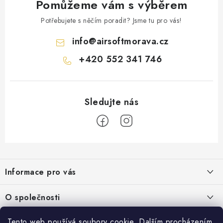
Pomůžeme vám s výběrem
Potřebujete s něčím poradit? Jsme tu pro vás!
info
@
airsoftmorava.cz
+420 552 341 746
Z
á
Informace pro vás
p
a
Obchodní podmínky
O společnosti
t
Podmínky ochrany osobních údajů
í
O nás
Tento web používá soubory cookie. Dalším procházením
AirsoftMorava.cz