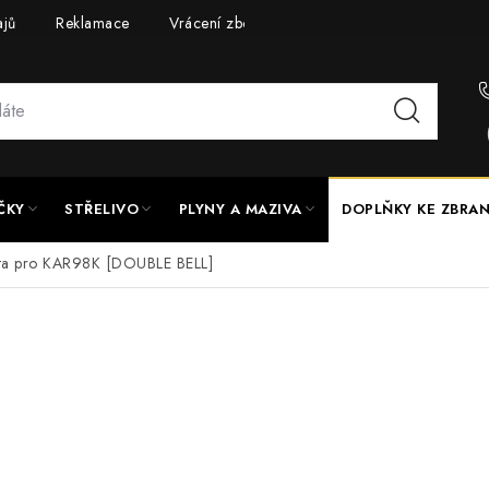
ajů
Reklamace
Vrácení zboží
Doprava a platba
UPG
ČKY
STŘELIVO
PLYNY A MAZIVA
DOPLŇKY KE ZBRA
išta pro KAR98K [DOUBLE BELL]