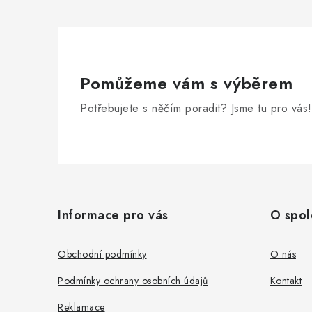
Pomůžeme vám s výběrem
Potřebujete s něčím poradit? Jsme tu pro vás!
Z
á
Informace pro vás
O spol
p
a
Obchodní podmínky
O nás
t
Podmínky ochrany osobních údajů
Kontakt
í
Reklamace