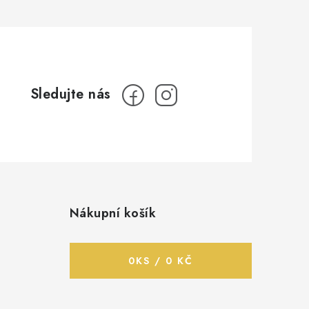
Nákupní košík
0
KS /
0 KČ