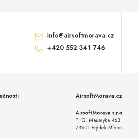
info
@
airsoftmorava.cz
+420 552 341 746
ečnosti
AirsoftMorava.cz
AirsoftMorava s.r.o.
T. G. Masaryka 463
73801 Frýdek-Místek