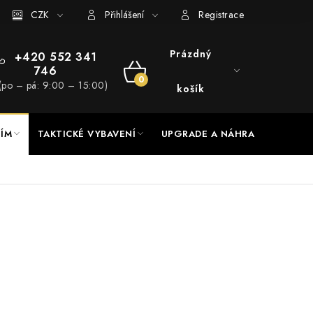
RADE a servis
CZK
Hodnocení obchodu
Přihlášení
Registrace
Prázdný
+420 552 341
746
NÁKUPNÍ
(po – pá: 9:00 – 15:00)
košík
KOŠÍK
NÍM
TAKTICKÉ VYBAVENÍ
UPGRADE A NÁHRADNÍ DÍLY