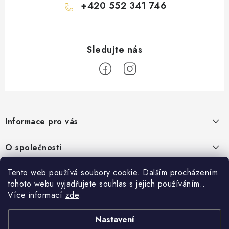
+420 552 341 746
Z
á
Informace pro vás
p
a
Obchodní podmínky
O společnosti
t
Podmínky ochrany osobních údajů
í
O nás
Tento web používá soubory cookie. Dalším procházením
AirsoftMorava.cz
Reklamace
tohoto webu vyjadřujete souhlas s jejich používáním..
Kontakt
AirsoftMorava s.r.o.
Více informací
zde
.
Nákupní košík
Vrácení zboží
T. G. Masaryka 463
73801 Frýdek-Místek
Doprava a platba
Nastavení
0
KS /
0 KČ