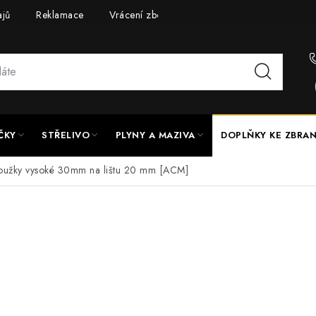
ajů
Reklamace
Vrácení zboží
Doprava a platba
UPG
ČKY
STŘELIVO
PLYNY A MAZIVA
DOPLŇKY KE ZBRA
roužky vysoké 30mm na lištu 20 mm [ACM]