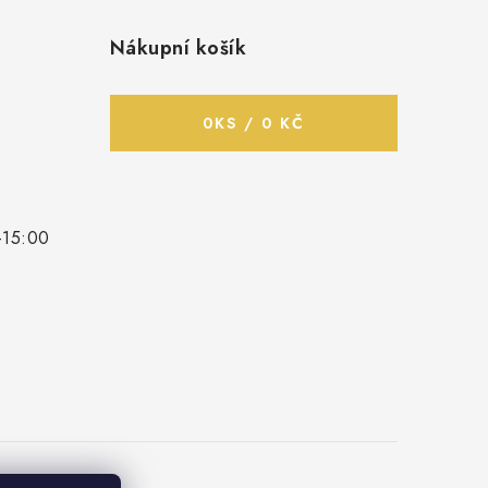
Nákupní košík
0
KS /
0 KČ
-15:00