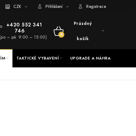
RADE a servis
CZK
Hodnocení obchodu
Přihlášení
Registrace
Prázdný
+420 552 341
746
NÁKUPNÍ
(po – pá: 9:00 – 15:00)
košík
KOŠÍK
NÍM
TAKTICKÉ VYBAVENÍ
UPGRADE A NÁHRADNÍ DÍLY