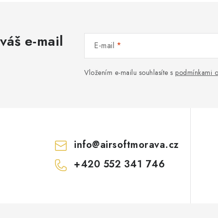
váš e-mail
E-mail
Vložením e-mailu souhlasíte s
podmínkami o
info
@
airsoftmorava.cz
+420 552 341 746