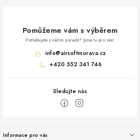
Pomůžeme vám s výběrem
Potřebujete s něčím poradit? Jsme tu pro vás!
info
@
airsoftmorava.cz
+420 552 341 746
Z
á
Informace pro vás
p