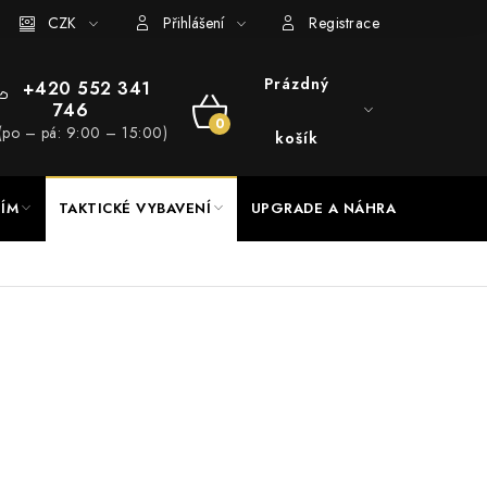
RADE a servis
CZK
Hodnocení obchodu
Přihlášení
Registrace
Prázdný
+420 552 341
746
NÁKUPNÍ
(po – pá: 9:00 – 15:00)
košík
KOŠÍK
NÍM
TAKTICKÉ VYBAVENÍ
UPGRADE A NÁHRADNÍ DÍLY