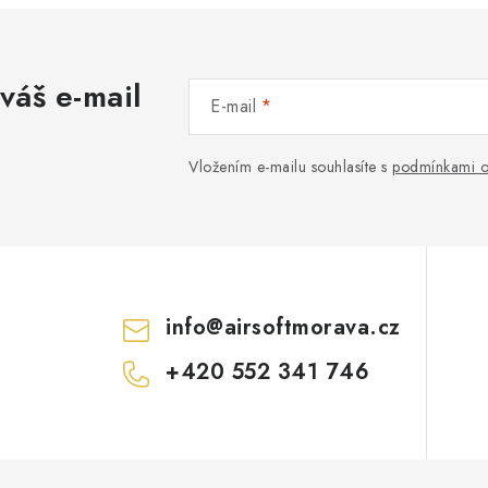
váš e-mail
E-mail
Vložením e-mailu souhlasíte s
podmínkami o
info
@
airsoftmorava.cz
+420 552 341 746