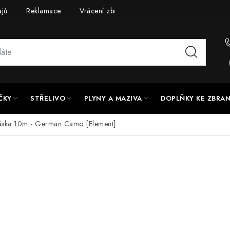
ajů
Reklamace
Vrácení zboží
Doprava a platba
UPG
ČKY
STŘELIVO
PLYNY A MAZIVA
DOPLŇKY KE ZBRA
áska 10m - German Camo [Element]