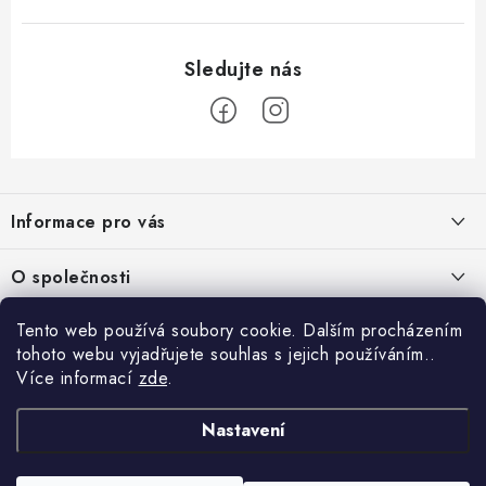
Z
á
Informace pro vás
p
a
Obchodní podmínky
O společnosti
t
Podmínky ochrany osobních údajů
í
O nás
Tento web používá soubory cookie. Dalším procházením
AirsoftMorava.cz
Reklamace
tohoto webu vyjadřujete souhlas s jejich používáním..
Kontakt
AirsoftMorava s.r.o.
Více informací
zde
.
Nákupní košík
Vrácení zboží
T. G. Masaryka 463
73801 Frýdek-Místek
Doprava a platba
Nastavení
0
KS /
0 KČ
Otevírací doba:
UPGRADE a servis
Po–Čt 9:00–12:00, 13:00-15:00