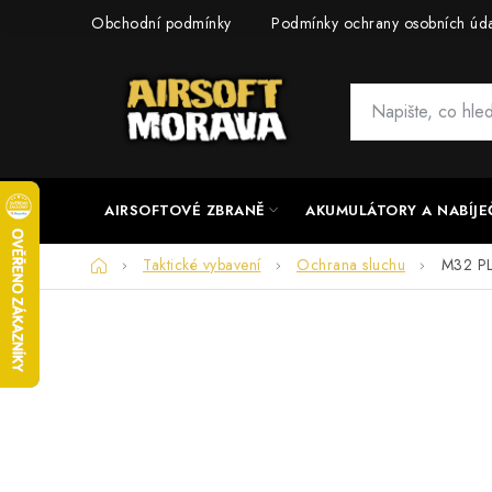
Přejít
Obchodní podmínky
Podmínky ochrany osobních úd
na
obsah
AIRSOFTOVÉ ZBRANĚ
AKUMULÁTORY A NABÍJE
Domů
Taktické vybavení
Ochrana sluchu
M32 PL