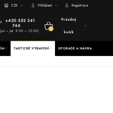
RADE a servis
CZK
Hodnocení obchodu
Přihlášení
Registrace
Prázdný
+420 552 341
746
NÁKUPNÍ
(po – pá: 9:00 – 15:00)
košík
KOŠÍK
NÍM
TAKTICKÉ VYBAVENÍ
UPGRADE A NÁHRADNÍ DÍLY