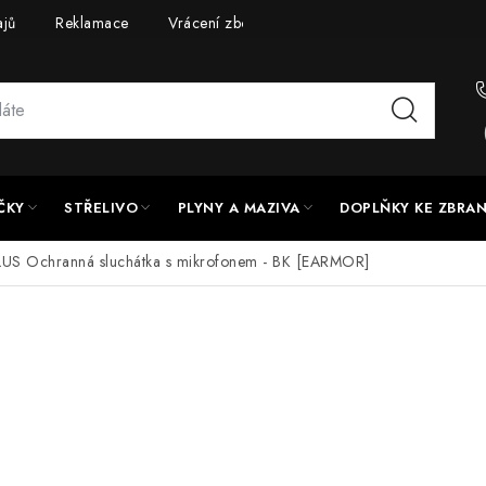
ajů
Reklamace
Vrácení zboží
Doprava a platba
UPG
ČKY
STŘELIVO
PLYNY A MAZIVA
DOPLŇKY KE ZBRA
US Ochranná sluchátka s mikrofonem - BK [EARMOR]