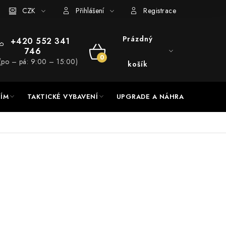
RADE a servis
CZK
Hodnocení obchodu
Přihlášení
Registrace
Prázdný
+420 552 341
746
NÁKUPNÍ
(po – pá: 9:00 – 15:00)
košík
KOŠÍK
NÍM
TAKTICKÉ VYBAVENÍ
UPGRADE A NÁHRADNÍ DÍLY