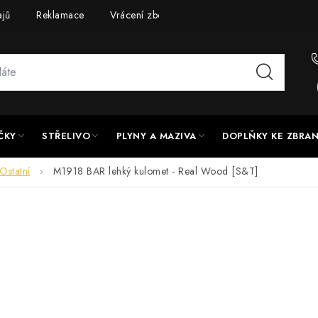
ajů
Reklamace
Vrácení zboží
Doprava a platba
UPG
ČKY
STŘELIVO
PLYNY A MAZIVA
DOPLŇKY KE ZBRA
Ostatní
M1918 BAR lehký kulomet - Real Wood [S&T]