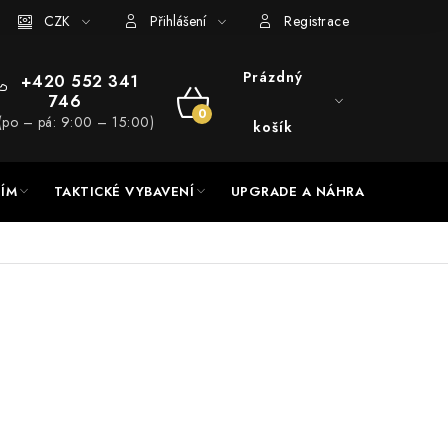
RADE a servis
CZK
Hodnocení obchodu
Přihlášení
Registrace
Prázdný
+420 552 341
746
NÁKUPNÍ
(po – pá: 9:00 – 15:00)
košík
KOŠÍK
NÍM
TAKTICKÉ VYBAVENÍ
UPGRADE A NÁHRADNÍ DÍLY