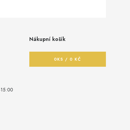
Nákupní košík
0
KS /
0 KČ
-15:00