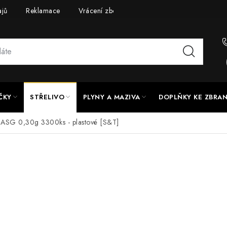
ajů
Reklamace
Vrácení zboží
Doprava a platba
UPG
ČKY
STŘELIVO
PLYNY A MAZIVA
DOPLŇKY KE ZBRA
y ASG 0,30g 3300ks - plastové [S&T]