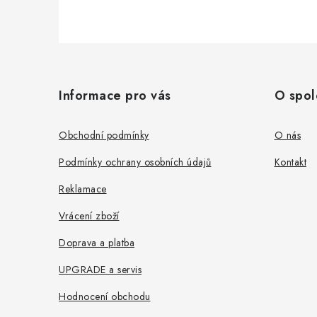
Z
á
Informace pro vás
O spol
p
a
Obchodní podmínky
O nás
t
Podmínky ochrany osobních údajů
Kontakt
í
Reklamace
Vrácení zboží
Doprava a platba
UPGRADE a servis
Hodnocení obchodu