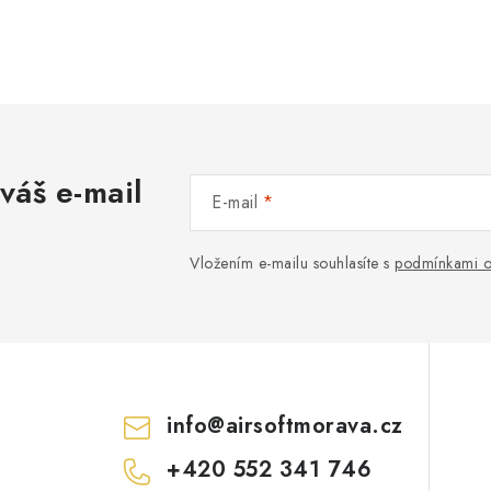
váš e-mail
E-mail
Vložením e-mailu souhlasíte s
podmínkami o
info
@
airsoftmorava.cz
+420 552 341 746