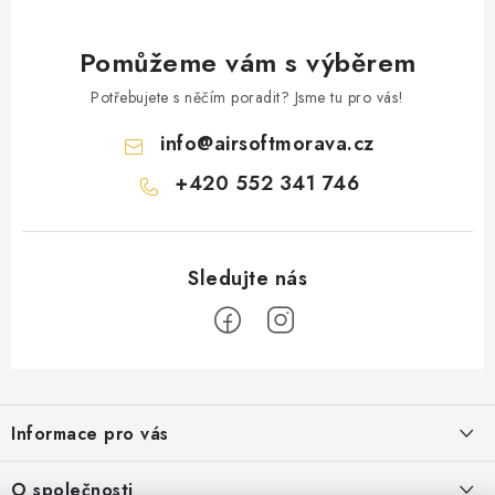
Pomůžeme vám s výběrem
Potřebujete s něčím poradit? Jsme tu pro vás!
info
@
airsoftmorava.cz
+420 552 341 746
Z
á
Informace pro vás
p
a
Obchodní podmínky
O společnosti