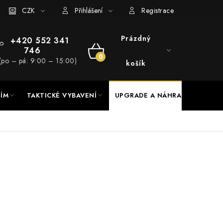
RADE a servis
CZK
Hodnocení obchodu
Přihlášení
Registrace
Prázdný
+420 552 341
746
NÁKUPNÍ
(po – pá: 9:00 – 15:00)
košík
KOŠÍK
NÍM
TAKTICKÉ VYBAVENÍ
UPGRADE A NÁHRADNÍ DÍLY