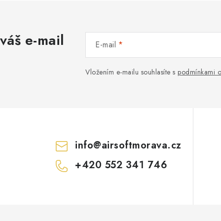
váš e-mail
E-mail
Vložením e-mailu souhlasíte s
podmínkami o
info
@
airsoftmorava.cz
+420 552 341 746