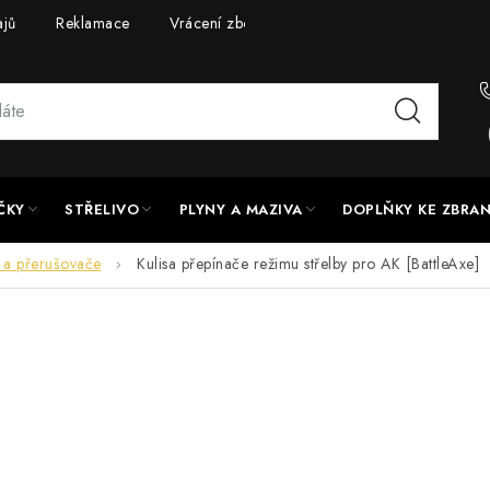
ajů
Reklamace
Vrácení zboží
Doprava a platba
UPG
ČKY
STŘELIVO
PLYNY A MAZIVA
DOPLŇKY KE ZBRA
 a přerušovače
Kulisa přepínače režimu střelby pro AK [BattleAxe]