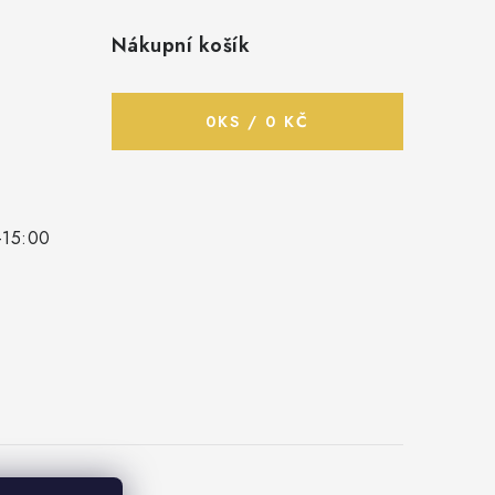
Nákupní košík
0
KS /
0 KČ
-15:00