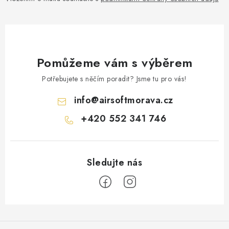
Pomůžeme vám s výběrem
Potřebujete s něčím poradit? Jsme tu pro vás!
info
@
airsoftmorava.cz
+420 552 341 746
Z
á