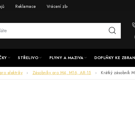
ajů
Reklamace
Vrácení zboží
Doprava a platba
UPG
ČKY
STŘELIVO
PLYNY A MAZIVA
DOPLŇKY KE ZBRA
pro elektriky
Zásobníky pro M4, M16, AR-15
Krátký zásobník 