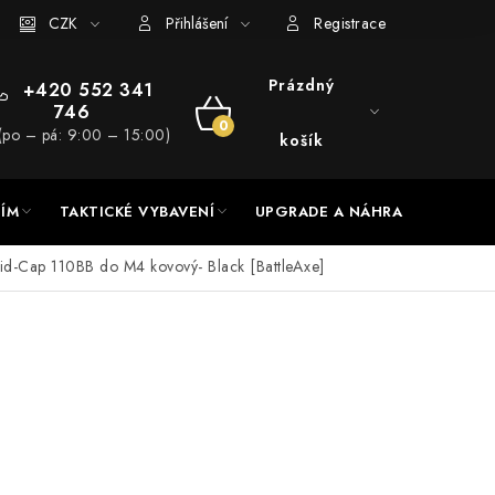
RADE a servis
CZK
Hodnocení obchodu
Přihlášení
Registrace
Prázdný
+420 552 341
746
NÁKUPNÍ
(po – pá: 9:00 – 15:00)
košík
KOŠÍK
NÍM
TAKTICKÉ VYBAVENÍ
UPGRADE A NÁHRADNÍ DÍLY
Mid-Cap 110BB do M4 kovový- Black [BattleAxe]