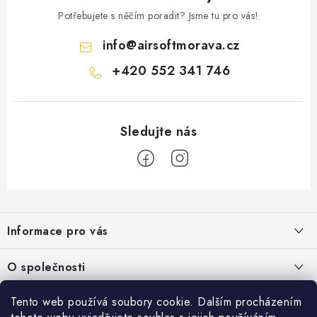
Potřebujete s něčím poradit? Jsme tu pro vás!
info
@
airsoftmorava.cz
+420 552 341 746
Z
á
Informace pro vás
p
a
Obchodní podmínky
O společnosti
t
Podmínky ochrany osobních údajů
í
O nás
Tento web používá soubory cookie. Dalším procházením
AirsoftMorava.cz
Reklamace