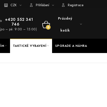
RADE a servis
CZK
Hodnocení obchodu
Přihlášení
Registrace
Prázdný
+420 552 341
746
NÁKUPNÍ
(po – pá: 9:00 – 15:00)
košík
KOŠÍK
NÍM
TAKTICKÉ VYBAVENÍ
UPGRADE A NÁHRADNÍ DÍLY