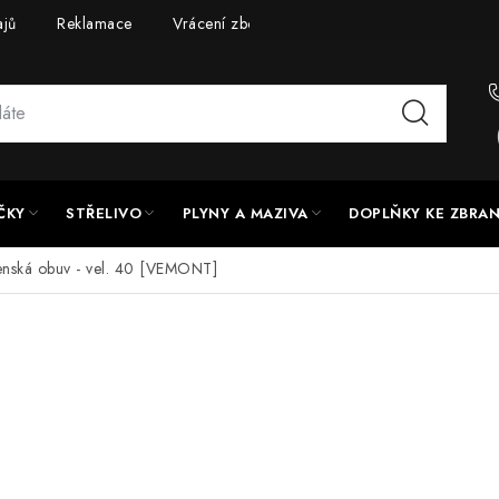
ajů
Reklamace
Vrácení zboží
Doprava a platba
UPG
ČKY
STŘELIVO
PLYNY A MAZIVA
DOPLŇKY KE ZBRA
enská obuv - vel. 40 [VEMONT]