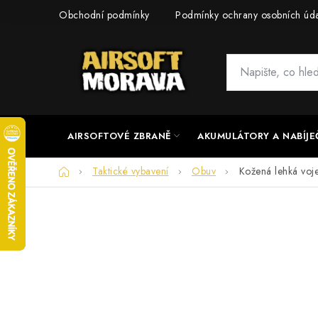
Přejít
Obchodní podmínky
Podmínky ochrany osobních úd
na
obsah
AIRSOFTOVÉ ZBRANĚ
AKUMULÁTORY A NABÍJE
Domů
Taktické vybavení
Obuv
Kožená lehká voj