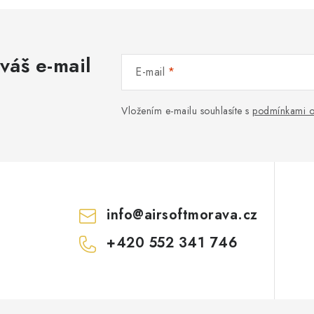
váš e-mail
E-mail
Vložením e-mailu souhlasíte s
podmínkami o
info
@
airsoftmorava.cz
+420 552 341 746