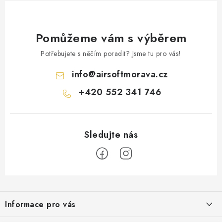
Pomůžeme vám s výběrem
Potřebujete s něčím poradit? Jsme tu pro vás!
info
@
airsoftmorava.cz
+420 552 341 746
Z
á
Informace pro vás
p