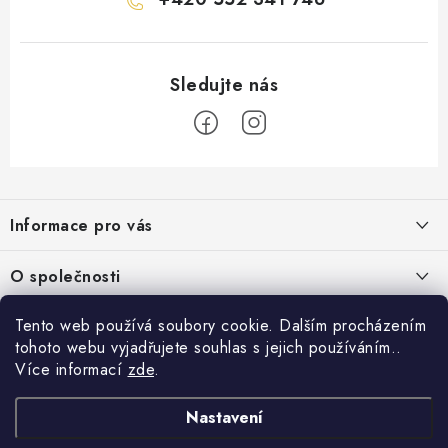
Z
á
Informace pro vás
p
a
Obchodní podmínky
O společnosti
t
Podmínky ochrany osobních údajů
í
O nás
Tento web používá soubory cookie. Dalším procházením
AirsoftMorava.cz
Reklamace
tohoto webu vyjadřujete souhlas s jejich používáním..
Kontakt
AirsoftMorava s.r.o.
Více informací
zde
.
Nákupní košík
Vrácení zboží
T. G. Masaryka 463
73801 Frýdek-Místek
Nastavení
Doprava a platba
0
KS /
0 KČ
Otevírací doba: