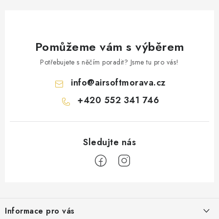
SLEVY
NOVINKY
Pomůžeme vám s výběrem
DOPLNĚNÉ ZBOŽÍ
Potřebujete s něčím poradit? Jsme tu pro vás!
Obchodní podmínky
Podmínky ochrany osobních údajů
info
@
airsoftmorava.cz
Reklamace
Vrácení zboží
Doprava a platba
+420 552 341 746
UPGRADE a servis
Hodnocení obchodu
Z
á
Informace pro vás
p