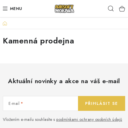
Přejít
Hleda
na
obsah
Domů
AIRSOFTOVÉ ZBRANĚ
Kamenná prodejna
AKUMULÁTORY A NABÍJEČKY
STŘELIVO
PLYNY A MAZIVA
Aktuální novinky a akce na váš e-mail
DOPLŇKY KE ZBRANÍM
TAKTICKÉ VYBAVENÍ
E-mail
PŘIHLÁSIT SE
UPGRADE A NÁHRADNÍ DÍLY
Vložením e-mailu souhlasíte s
podmínkami ochrany osobních údajů