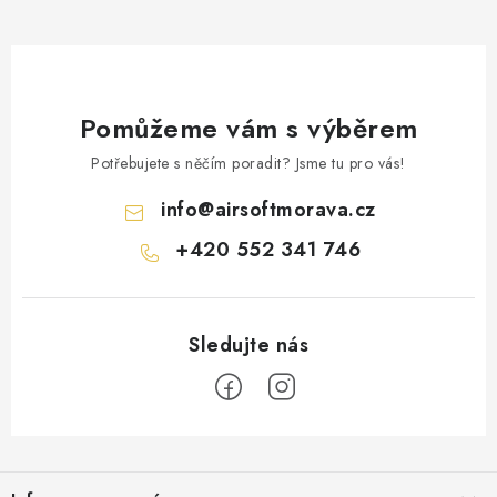
Pomůžeme vám s výběrem
Potřebujete s něčím poradit? Jsme tu pro vás!
info
@
airsoftmorava.cz
+420 552 341 746
Z
á