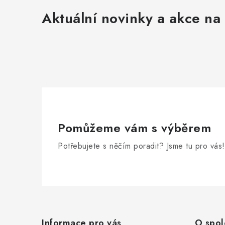
Aktuální novinky a akce na 
Pomůžeme vám s výběrem
Potřebujete s něčím poradit? Jsme tu pro vás!
Z
á
Informace pro vás
O spol