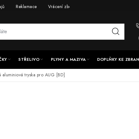
ajů
Reklamace
Vrácení zboží
Doprava a platba
UPG
ČKY
STŘELIVO
PLYNY A MAZIVA
DOPLŇKY KE ZBRA
 aluminiová tryska pro AUG [BD]