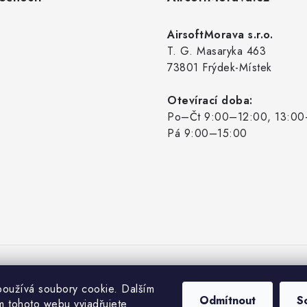
AirsoftMorava s.r.o.
T. G. Masaryka 463
73801 Frýdek-Místek
Otevírací doba:
Po–Čt 9:00–12:00, 13:00
Pá 9:00–15:00
oužívá soubory cookie. Dalším
Odmítnout
S
 tohoto webu vyjadřujete