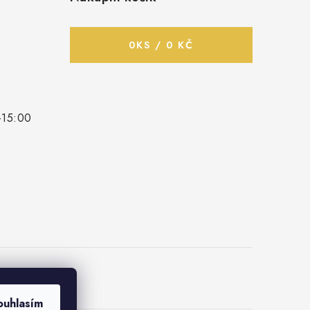
0
KS /
0 KČ
-15:00
ouhlasím