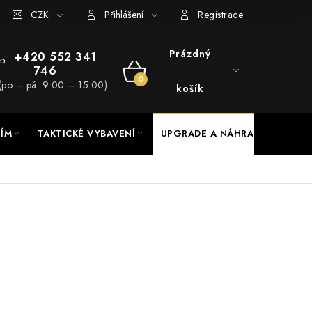
RADE a servis
CZK
Hodnocení obchodu
Přihlášení
Registrace
Prázdný
+420 552 341
746
NÁKUPNÍ
(po – pá: 9:00 – 15:00)
košík
KOŠÍK
NÍM
TAKTICKÉ VYBAVENÍ
UPGRADE A NÁHRADNÍ DÍLY