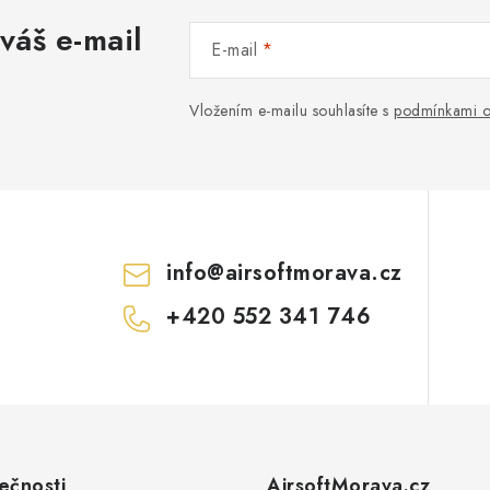
váš e-mail
E-mail
Vložením e-mailu souhlasíte s
podmínkami o
info
@
airsoftmorava.cz
+420 552 341 746
ečnosti
AirsoftMorava.cz