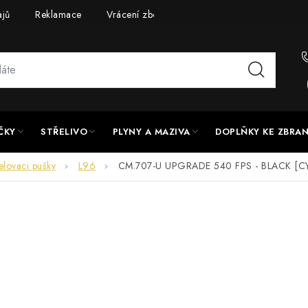
ajů
Reklamace
Vrácení zboží
Doprava a platba
UPG
ČKY
STŘELIVO
PLYNY A MAZIVA
DOPLŇKY KE ZBRA
elovaci pušky
L96
CM.707-U UPGRADE 540 FPS - BLACK [C