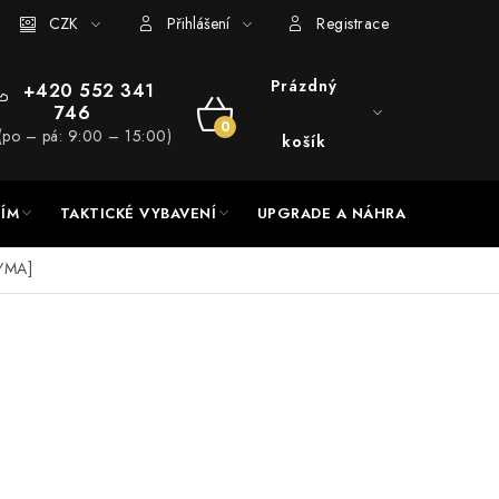
RADE a servis
CZK
Hodnocení obchodu
Přihlášení
Registrace
Prázdný
+420 552 341
746
NÁKUPNÍ
(po – pá: 9:00 – 15:00)
košík
KOŠÍK
NÍM
TAKTICKÉ VYBAVENÍ
UPGRADE A NÁHRADNÍ DÍLY
YMA]