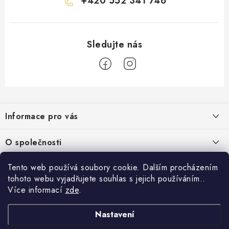
+420 552 341 746
Z
á
Informace pro vás
p
a
Obchodní podmínky
O společnosti
t
Podmínky ochrany osobních údajů
í
O nás
Tento web používá soubory cookie. Dalším procházením
AirsoftMorava.cz
Reklamace
tohoto webu vyjadřujete souhlas s jejich používáním..
Kontakt
AirsoftMorava s.r.o.
Více informací
zde
.
Nákupní košík
Vrácení zboží
T. G. Masaryka 463
73801 Frýdek-Místek
Doprava a platba
Nastavení
0
KS /
0 KČ