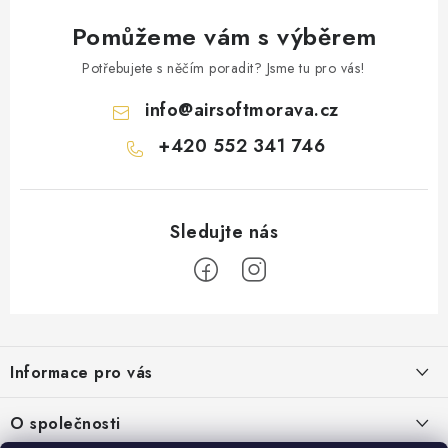
Pomůžeme vám s výběrem
Potřebujete s něčím poradit? Jsme tu pro vás!
info
@
airsoftmorava.cz
+420 552 341 746
Z
á
Informace pro vás
p
a
Obchodní podmínky
O společnosti
t