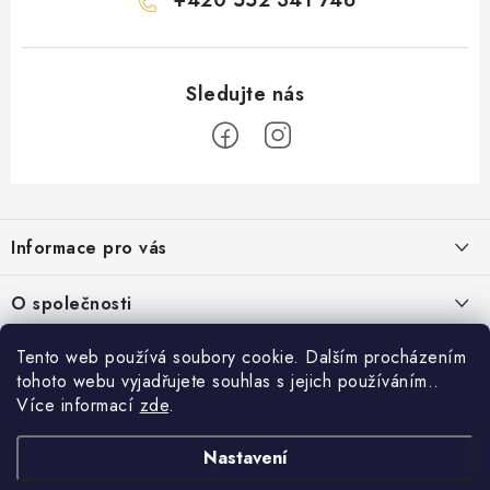
Z
á
Informace pro vás
p
a
Obchodní podmínky
O společnosti
t
Podmínky ochrany osobních údajů
í
O nás
Tento web používá soubory cookie. Dalším procházením
AirsoftMorava.cz
Reklamace
tohoto webu vyjadřujete souhlas s jejich používáním..
Kontakt
AirsoftMorava s.r.o.
Více informací
zde
.
Nákupní košík
Vrácení zboží
T. G. Masaryka 463
73801 Frýdek-Místek
Doprava a platba
Nastavení
0
KS /
0 KČ
Otevírací doba: