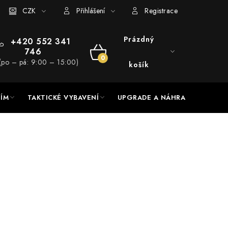
RADE a servis
CZK
Hodnocení obchodu
Přihlášení
Registrace
Prázdný
+420 552 341
746
NÁKUPNÍ
(po – pá: 9:00 – 15:00)
košík
KOŠÍK
NÍM
TAKTICKÉ VYBAVENÍ
UPGRADE A NÁHRADNÍ DÍLY