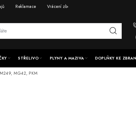
ajů
Reklamace
Vrácení zboží
Doprava a platba
UPG
ČKY
STŘELIVO
PLYNY A MAZIVA
DOPLŇKY KE ZBRA
M249, MG42, PKM