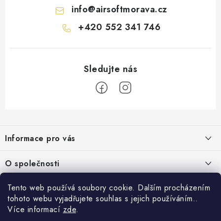
info
@
airsoftmorava.cz
+420 552 341 746
Z
á
Informace pro vás
p
a
Obchodní podmínky
O společnosti
t
Podmínky ochrany osobních údajů
í
O nás
Tento web používá soubory cookie. Dalším procházením
AirsoftMorava.cz
Reklamace
tohoto webu vyjadřujete souhlas s jejich používáním..
Kontakt
AirsoftMorava s.r.o.
Více informací
zde
.
Nákupní košík
Vrácení zboží
T. G. Masaryka 463