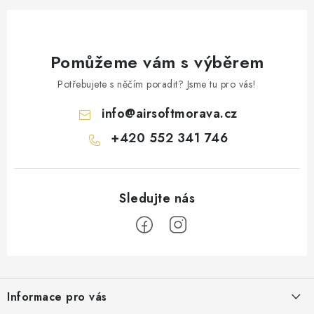
Pomůžeme vám s výběrem
Potřebujete s něčím poradit? Jsme tu pro vás!
info
@
airsoftmorava.cz
+420 552 341 746
Z
á
Informace pro vás
p