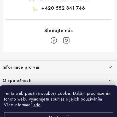
+420 552 341 746
Z
á
Informace pro vás
p
a
Obchodní podmínky
O společnosti
t
Podmínky ochrany osobních údajů
í
O nás
Tento web používá soubory cookie. Dalším procházením
AirsoftMorava.cz
Reklamace
tohoto webu vyjadřujete souhlas s jejich používáním..
Kontakt
AirsoftMorava s.r.o.
Více informací
zde
.
Nákupní košík
Vrácení zboží
T. G. Masaryka 463
73801 Frýdek-Místek
Doprava a platba