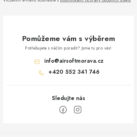
Vložením e-mailu souhlasíte s
podmínkami ochrany osobních údajů
Pomůžeme vám s výběrem
Potřebujete s něčím poradit? Jsme tu pro vás!
info
@
airsoftmorava.cz
+420 552 341 746
Z
á